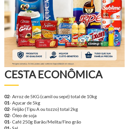
CESTA ECONÔMICA
02
- Arroz de 5KG (camil ou sepé) total de 10kg
01
- Açucar de 5kg
02
- Feijão (Tipu A ou tozzo) total 2kg
02
- Óleo de soja
01
- Café 250g Barão/Melita/Fino grão
01
- Sal