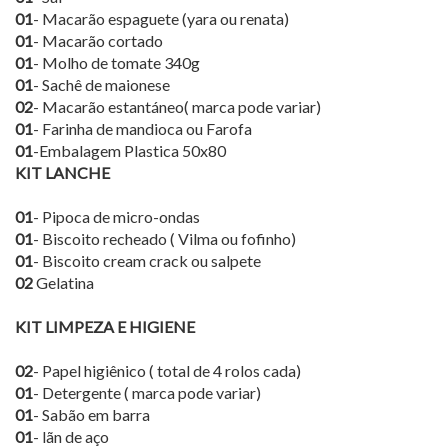
01
- Macarão espaguete (yara ou renata)
01
- Macarão cortado
01
- Molho de tomate 340g
01
- Sachê de maionese
02
- Macarão estantáneo( marca pode variar)
01
- Farinha de mandioca ou Farofa
01
-Embalagem Plastica 50x80
KIT LANCHE
01
- Pipoca de micro-ondas
01
- Biscoito recheado ( Vilma ou fofinho)
01
- Biscoito cream crack ou salpete
02
Gelatina
KIT LIMPEZA E HIGIENE
02
- Papel higiênico ( total de 4 rolos cada)
01
- Detergente ( marca pode variar)
01
- Sabão em barra
01
- lãn de aço