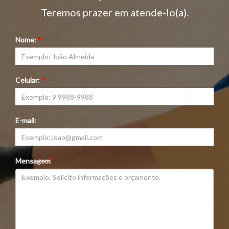
Teremos prazer em atende-lo(a).
Nome:
*
Celular:
*
E-mail:
Mensagem
*